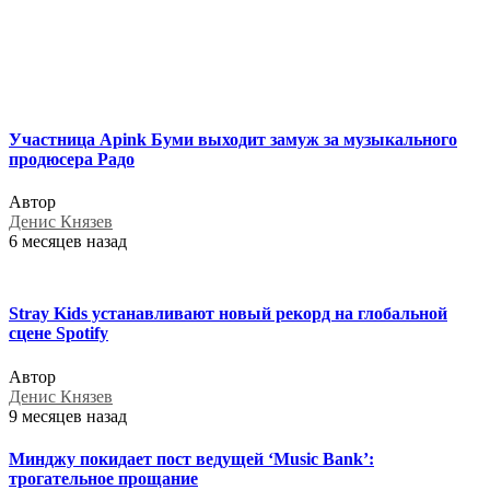
Участница Apink Буми выходит замуж за музыкального
продюсера Радо
Автор
Денис Князев
6 месяцев назад
Stray Kids устанавливают новый рекорд на глобальной
сцене Spotify
Автор
Денис Князев
9 месяцев назад
Минджу покидает пост ведущей ‘Music Bank’:
трогательное прощание