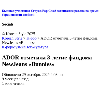
Бывшая участница Crayon Pop ChoA госпитализирована во время
беременности двойней
Socials
© Korean Style 2025
Korean Style
>
K-pop
>
ADOR отметила 3-летие фандома
NewJeans «Bunnies»
K-pop
Музыка
Поп-культура
ADOR отметила 3-летие фандома
NewJeans «Bunnies»
Обновлено 29 октября, 2025 4:03 пп
9 месяцев назад
1 мин чтения