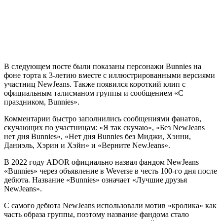
В следующем посте были показаны персонажи Bunnies на
фоне торта к 3-летию вместе с иллюстрированными версиями
участниц NewJeans. Также появился короткий клип с
официальным талисманом группы и сообщением «С
праздником, Bunnies».
Комментарии быстро заполнились сообщениями фанатов,
скучающих по участницам: «Я так скучаю», «Без NewJeans
нет дня Bunnies», «Нет дня Bunnies без Миджи, Хэнни,
Даниэль, Хэрин и Хэйн» и «Верните NewJeans».
В 2022 году ADOR официально назвал фандом NewJeans
«Bunnies» через объявление в Weverse в честь 100-го дня после
дебюта. Название «Bunnies» означает «Лучшие друзья
NewJeans».
С самого дебюта NewJeans использовали мотив «кролика» как
часть образа группы, поэтому название фандома стало