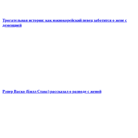
Трогательная история: как южнокорейский певец заботится о жене с
деменцией
Рэпер Васко (Билл Стакс) рассказал о разводе с женой