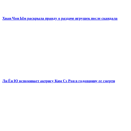
Хван Чон Ым раскрыла правду о раздаче игрушек после скандала
Ли Ён Ю вспоминает актрису Ким Сэ Рон в годовщину ее смерти