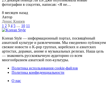
23 декабря певица Ли Ён Джи опубликовала новые
фотографии в соцсетях, написав: «Я не…
8 месяцев назад
Автор
Денис Князев
1
2
3
4
5
…
10
11
Korean Style — информационный портал, посвящённый
азиатской культуре и развлечениям. Мы ежедневно публикуем
свежие новости о K-pop группах, корейских и азиатских
артистах, дорамах, аниме и музыкальных релизах. Наша цель
— знакомить русскоязычную аудиторию со всем
многообразием азиатской поп-культуры.
Политика использования cookie-файлов
Политика конфиденциальности
О нас