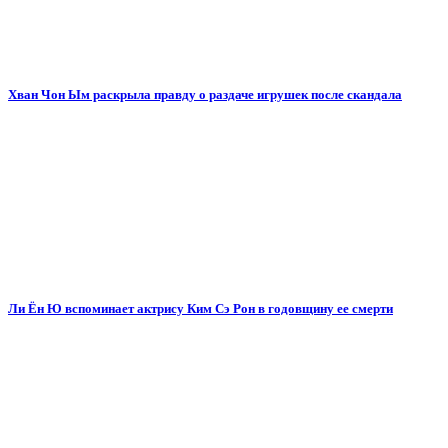
Хван Чон Ым раскрыла правду о раздаче игрушек после скандала
Ли Ён Ю вспоминает актрису Ким Сэ Рон в годовщину ее смерти