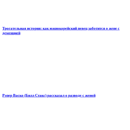
Трогательная история: как южнокорейский певец заботится о жене с
деменцией
Рэпер Васко (Билл Стакс) рассказал о разводе с женой