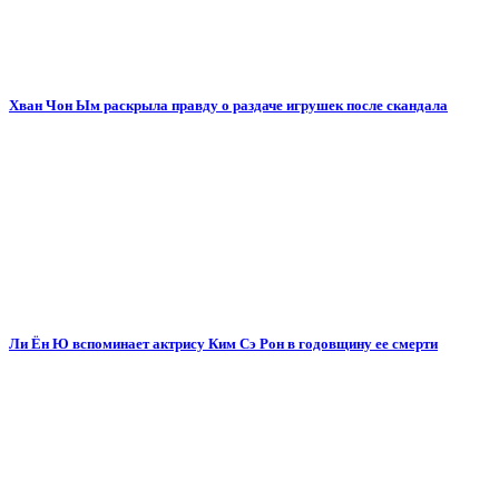
Хван Чон Ым раскрыла правду о раздаче игрушек после скандала
Ли Ён Ю вспоминает актрису Ким Сэ Рон в годовщину ее смерти