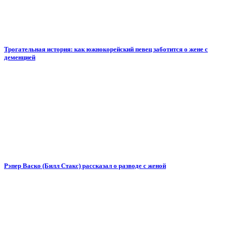
Трогательная история: как южнокорейский певец заботится о жене с
деменцией
Рэпер Васко (Билл Стакс) рассказал о разводе с женой