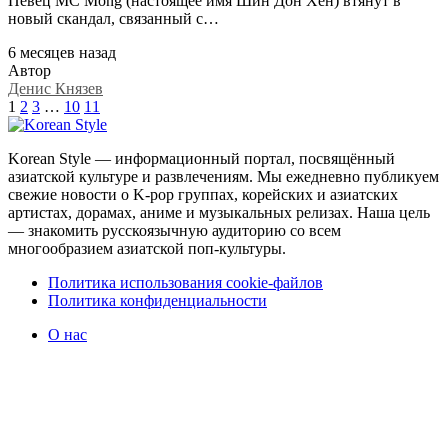
Певец MC Mong (настоящее имя Шин Дон Хён) втянут в
новый скандал, связанный с…
6 месяцев назад
Автор
Денис Князев
1
2
3
…
10
11
Korean Style — информационный портал, посвящённый
азиатской культуре и развлечениям. Мы ежедневно публикуем
свежие новости о K-pop группах, корейских и азиатских
артистах, дорамах, аниме и музыкальных релизах. Наша цель
— знакомить русскоязычную аудиторию со всем
многообразием азиатской поп-культуры.
Политика использования cookie-файлов
Политика конфиденциальности
О нас