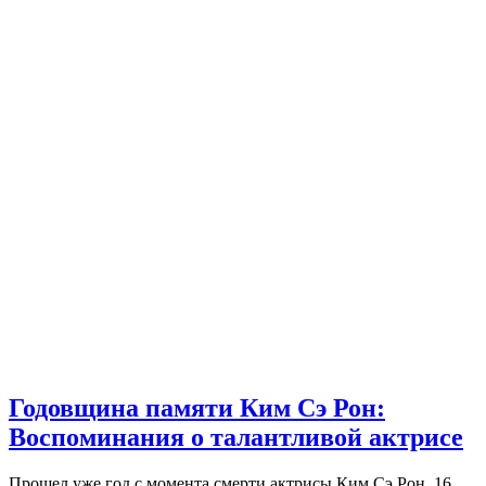
Годовщина памяти Ким Сэ Рон:
Воспоминания о талантливой актрисе
Прошел уже год с момента смерти актрисы Ким Сэ Рон. 16