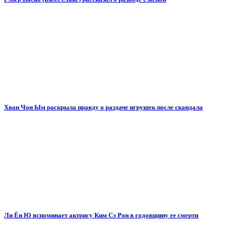
Хван Чон Ым раскрыла правду о раздаче игрушек после скандала
Ли Ён Ю вспоминает актрису Ким Сэ Рон в годовщину ее смерти