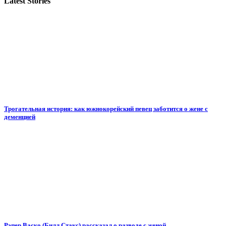
Latest Stories
Трогательная история: как южнокорейский певец заботится о жене с
деменцией
Рэпер Васко (Билл Стакс) рассказал о разводе с женой