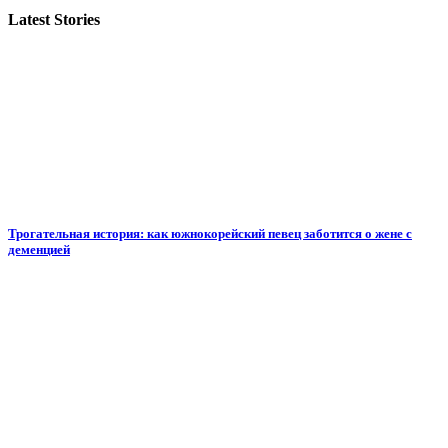
Latest Stories
Трогательная история: как южнокорейский певец заботится о жене с
деменцией