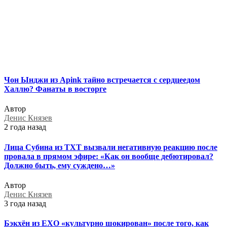
Чон Ынджи из Apink тайно встречается с сердцеедом
Халлю? Фанаты в восторге
Автор
Денис Князев
2 года назад
Лица Субина из TXT вызвали негативную реакцию после
провала в прямом эфире: «Как он вообще дебютировал?
Должно быть, ему суждено…»
Автор
Денис Князев
3 года назад
Бэкхён из EXO «культурно шокирован» после того, как