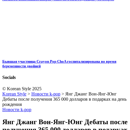
Бывшая участница Crayon Pop ChoA госпитализирована во время
беременности двойней
Socials
© Korean Style 2025
Korean Style
>
Новости k-pop
>
Янг Джанг Вон-Янг-Юнг
Дебаты после получения 365 000 долларов в подарках на день
рождения
Новости k-pop
Янг Джанг Вон-Янг-Юнг Дебаты после
получения 365 000 долларов в подарках