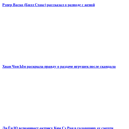
Рэпер Васко (Билл Стакс) рассказал о разводе с женой
Хван Чон Ым раскрыла правду о раздаче игрушек после скандала
Ли Ён Ю вспоминает актрису Ким Сэ Рон в годовщину ее смерти