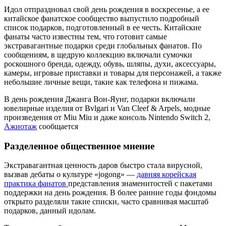
Идол отпраздновал свой день рождения в воскресенье, а ее
китайское фанатское сообщество выпустило подробный
список подарков, подготовленный в ее честь. Китайские
фанаты часто известны тем, что готовит самые
экстравагантные подарки среди глобальных фанатов. По
сообщениям, в щедрую коллекцию включали сумочки
роскошного бренда, одежду, обувь, шляпы, духи, аксессуары,
камеры, игровые приставки и товары для персонажей, а также
небольшие личные вещи, такие как телефона и пижама.
В день рождения Джанга Вон-Яунг, подарки включали
ювелирные изделия от Bvlgari и Van Cleef & Arpels, модные
произведения от Miu Miu и даже консоль Nintendo Switch 2,
Ажиотаж
сообщается
Разделенное общественное мнение
Экстравагантная ценность даров быстро стала вирусной,
вызвав дебаты о культуре «jogong» —
давняя корейская
практика фанатов
представления знаменитостей с пакетами
поддержки на день рождения. В более ранние годы фэндомы
открыто разделяли такие списки, часто сравнивая масштаб
подарков, данный идолам.