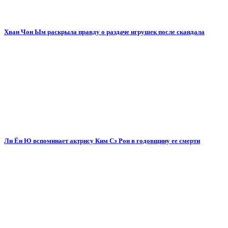
Хван Чон Ым раскрыла правду о раздаче игрушек после скандала
Ли Ён Ю вспоминает актрису Ким Сэ Рон в годовщину ее смерти