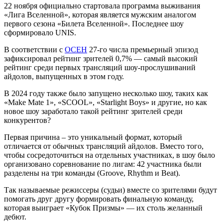
22 ноября официально стартовала программа выживания
«Лига Вселенной», которая является мужским аналогом
первого сезона «Билета Вселенной». Последнее шоу
сформировало UNIS.
В соответствии с
ОСЕН
27-го числа премьерный эпизод
зафиксировал рейтинг зрителей 0,7% — самый высокий
рейтинг среди первых трансляций шоу-прослушиваний
айдолов, выпущенных в этом году.
В 2024 году также было запущено несколько шоу, таких как
«Make Mate 1», «SCOOL», «Starlight Boys» и другие, но как
новое шоу заработало такой рейтинг зрителей среди
конкурентов?
Первая причина – это уникальный формат, который
отличается от обычных трансляций айдолов. Вместо того,
чтобы сосредоточиться на отдельных участниках, в шоу было
организовано соревнование по лигам: 42 участника были
разделены на три команды (Groove, Rhythm и Beat).
Так называемые режиссеры (судьи) вместе со зрителями будут
помогать друг другу формировать финальную команду,
которая выиграет «Кубок Призмы» — их столь желанный
дебют.