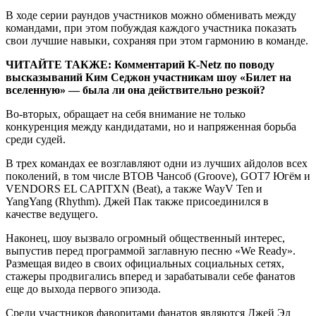
В ходе серии раундов участников можно обменивать между
командами, при этом побуждая каждого участника показать
свои лучшие навыки, сохраняя при этом гармонию в команде.
ЧИТАЙТЕ ТАКЖЕ: Комментарий K-Netz по поводу
высказываний Ким Седжон участникам шоу «Билет на
вселенную» — была ли она действительно резкой?
Во-вторых, обращает на себя внимание не только
конкуренция между кандидатами, но и напряженная борьба
среди судей.
В трех командах ее возглавляют одни из лучших айдолов всех
поколений, в том числе BTOB Чансоб (Groove), GOT7 Югём и
VENDORS EL CAPITXN (Beat), а также WayV Ten и
YangYang (Rhythm). Джей Пак также присоединился в
качестве ведущего.
Наконец, шоу вызвало огромный общественный интерес,
выпустив перед программой заглавную песню «We Ready».
Размещая видео в своих официальных социальных сетях,
стажеры продвигались вперед и зарабатывали себе фанатов
еще до выхода первого эпизода.
Среди участников фаворитами фанатов являются Джей Эл