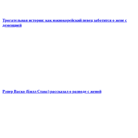
Трогательная история: как южнокорейский певец заботится о жене с
деменцией
Рэпер Васко (Билл Стакс) рассказал о разводе с женой