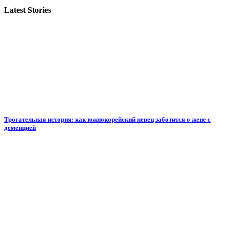
Latest Stories
Трогательная история: как южнокорейский певец заботится о жене с
деменцией