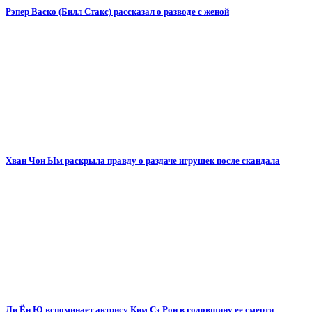
Рэпер Васко (Билл Стакс) рассказал о разводе с женой
Хван Чон Ым раскрыла правду о раздаче игрушек после скандала
Ли Ён Ю вспоминает актрису Ким Сэ Рон в годовщину ее смерти