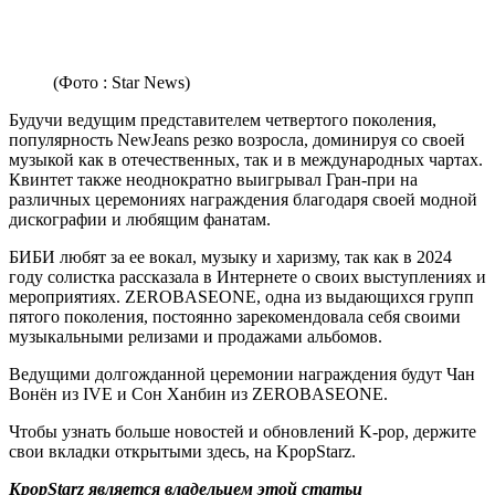
(Фото : Star News)
Будучи ведущим представителем четвертого поколения,
популярность NewJeans резко возросла, доминируя со своей
музыкой как в отечественных, так и в международных чартах.
Квинтет также неоднократно выигрывал Гран-при на
различных церемониях награждения благодаря своей модной
дискографии и любящим фанатам.
БИБИ любят за ее вокал, музыку и харизму, так как в 2024
году солистка рассказала в Интернете о своих выступлениях и
мероприятиях. ZEROBASEONE, одна из выдающихся групп
пятого поколения, постоянно зарекомендовала себя своими
музыкальными релизами и продажами альбомов.
Ведущими долгожданной церемонии награждения будут Чан
Вонён из IVE и Сон Ханбин из ZEROBASEONE.
Чтобы узнать больше новостей и обновлений K-pop, держите
свои вкладки открытыми здесь, на KpopStarz.
KpopStarz является владельцем этой статьи