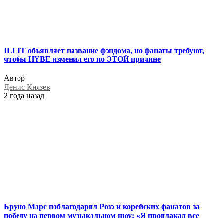
ILLIT объявляет название фэндома, но фанаты требуют,
чтобы HYBE изменил его по ЭТОЙ причине
Автор
Денис Князев
2 года назад
Бруно Марс поблагодарил Розэ и корейских фанатов за
победу на первом музыкальном шоу: «Я проплакал все