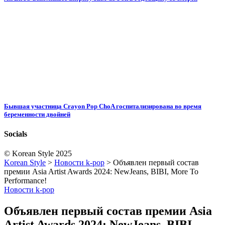
Бывшая участница Crayon Pop ChoA госпитализирована во время
беременности двойней
Socials
© Korean Style 2025
Korean Style
>
Новости k-pop
>
Объявлен первый состав
премии Asia Artist Awards 2024: NewJeans, BIBI, More To
Performance!
Новости k-pop
Объявлен первый состав премии Asia
Artist Awards 2024: NewJeans, BIBI,