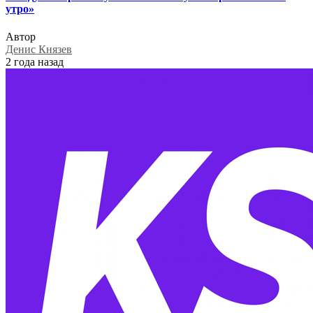
утро»
Автор
Денис Князев
2 года назад