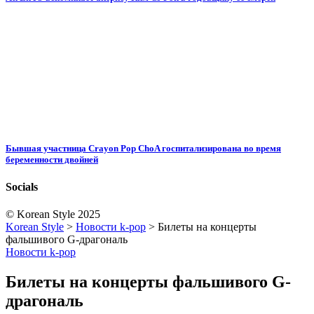
Бывшая участница Crayon Pop ChoA госпитализирована во время
беременности двойней
Socials
© Korean Style 2025
Korean Style
>
Новости k-pop
>
Билеты на концерты
фальшивого G-драгональ
Новости k-pop
Билеты на концерты фальшивого G-
драгональ