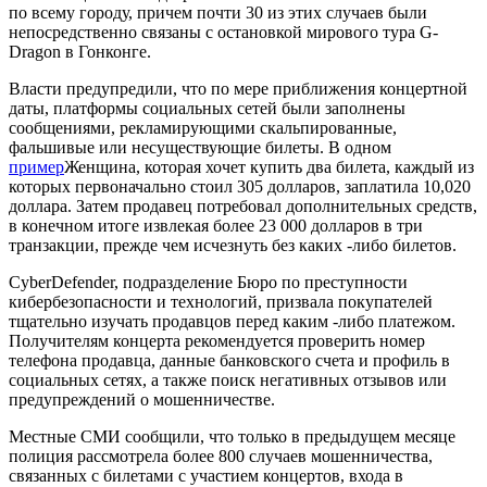
по всему городу, причем почти 30 из этих случаев были
непосредственно связаны с остановкой мирового тура G-
Dragon в Гонконге.
Власти предупредили, что по мере приближения концертной
даты, платформы социальных сетей были заполнены
сообщениями, рекламирующими скальпированные,
фальшивые или несуществующие билеты. В одном
пример
Женщина, которая хочет купить два билета, каждый из
которых первоначально стоил 305 долларов, заплатила 10,020
доллара. Затем продавец потребовал дополнительных средств,
в конечном итоге извлекая более 23 000 долларов в три
транзакции, прежде чем исчезнуть без каких -либо билетов.
CyberDefender, подразделение Бюро по преступности
кибербезопасности и технологий, призвала покупателей
тщательно изучать продавцов перед каким -либо платежом.
Получителям концерта рекомендуется проверить номер
телефона продавца, данные банковского счета и профиль в
социальных сетях, а также поиск негативных отзывов или
предупреждений о мошенничестве.
Местные СМИ сообщили, что только в предыдущем месяце
полиция рассмотрела более 800 случаев мошенничества,
связанных с билетами с участием концертов, входа в