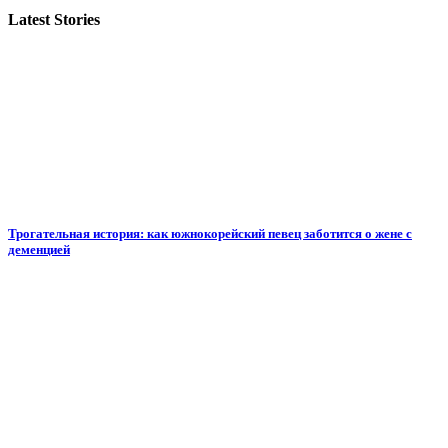
Latest Stories
Трогательная история: как южнокорейский певец заботится о жене с
деменцией