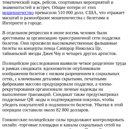
тематический парк, рейсов, спортивных мероприятий и
знаменитостей и встреч. Общие потери от этих
мошенничество
превысили 510 000 долл. США, что отражает
масштаб и разнообразие мошенничества с билетами в
Интернете в городе.
В отдельном репрессии в июне восемь человек были
арестованы за организацию трансграничной сети подделки
билетов. Они произвели высококачественные фальшивые
билеты на концерты певца Cantopop Николаса Це,
тайваньской звезды Джея Чоу и четырех других артистов.
Полицейские расследования выявили четкое разделение труда
в рамках синдиката: вдохновители опубликовали
изображения билетов с низким разрешением в социальных
сетях, с ключевыми деталями скрытыми, печатными
фабриками массово продуцировали подделки, а члены-
рекрутирования организовали личные надежды на
выполнение транзакций. Синдикат также предусматривал
поддельные QR -коды и подтверждения покупки, чтобы
убедить покупателей в подлинности билетов. Убытки в этой
операции составили около 82 800 долларов.
Гонконгские полицейские силы продолжают контролировать
онлайн -торговые площадки и каналы социальных сетей на