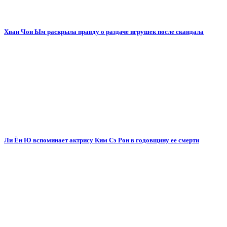
Хван Чон Ым раскрыла правду о раздаче игрушек после скандала
Ли Ён Ю вспоминает актрису Ким Сэ Рон в годовщину ее смерти