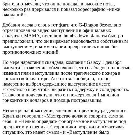
Зрители отмечали, что он не попадал в высокие ноты,
несколько раз прерывался и показал хореографию «ниже
ожиданий».
Добавил масла в огонь тот факт, что G-Dragon безмолвно
отреагировал на видео выступления в официальных
аккаунтах MAMA, поставив thumbs down. Фанаты быстро
предположили, что он выражает недовольство собственным
выступлением, и комментарии превратились в поле боя
противоположных мнений.
По мере нарастания скандала, компания Galaxy 1 декабря
выпустила заявление, объясняющее, что G-Dragon полностью
изменил план выступления после трагического пожара в
гонконгской квартире. Агентство сообщило, что он
намеренно выбрал сдержанное выступление вместо
эффектного шоу, чтобы выразить поддержку и солидарность.
Также они подчеркнули, что он пожертвовал 1 миллион
гонконгских долларов в помощь пострадавшим.
Несмотря на объяснения, мнения по-прежнему разделились.
Критики говорили: «Мастерство должно говорить само за
себя» и «Нельзя оправдать фонограммное выступление под
предлогом утешения». Сторонники возражали: «Учитывая
ситуацию, это имеет смысл» и «Выступление было