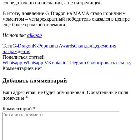
сосредоточено на послании, а не на зрелище».
В итоге, появление G-Dragon на MAMA стало ironичным
моментом – четырехкратный победитель оказался в центре
еще более громкой полемики.
Источник:
allkpop
Теги
G-Dragon
K-Pop
mama Awards
Скандал
Церемония
награждения
Поделиться статьей
Whatsapp
Whatsapp
VKontakte
Telegram
Скопировать ссылку
Комментариев нет
Добавить комментарий
Ваш адрес email не будет опубликован.
Обязательные поля
помечены
*
Комментарий
*