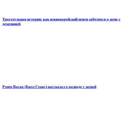
Трогательная история: как южнокорейский певец заботится о жене с
деменцией
Рэпер Васко (Билл Стакс) рассказал о разводе с женой