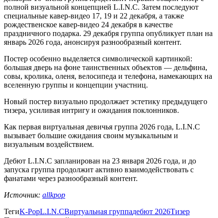
полной визуальной концепцией L.I.N.C. Затем последуют
специальные кавер-видео 17, 19 и 22 декабря, а также
рождественское кавер-видео 24 декабря в качестве
праздничного подарка. 29 декабря группа опубликует план на
январь 2026 года, анонсируя разнообразный контент.
Постер особенно выделяется символической картинкой:
большая дверь на фоне таинственных объектов — дельфина,
совы, кролика, оленя, велосипеда и телефона, намекающих на
вселенную группы и концепции участниц.
Новый постер визуально продолжает эстетику предыдущего
тизера, усиливая интригу и ожидания поклонников.
Как первая виртуальная девичья группа 2026 года, L.I.N.C
вызывает большие ожидания своим музыкальным и
визуальным воздействием.
Дебют L.I.N.C запланирован на 23 января 2026 года, и до
запуска группа продолжит активно взаимодействовать с
фанатами через разнообразный контент.
Источник:
allkpop
Теги
K-Pop
L.I.N.C
Виртуальная группа
дебют 2026
Тизер