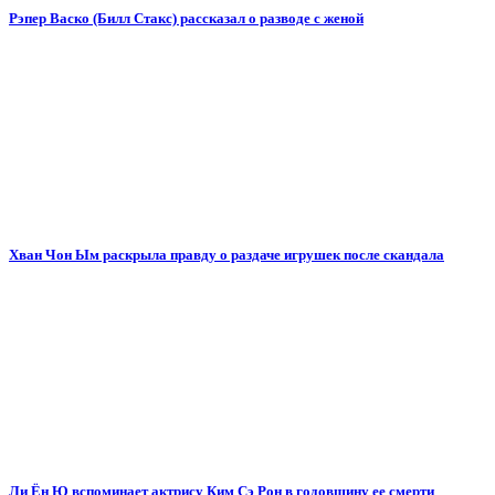
Рэпер Васко (Билл Стакс) рассказал о разводе с женой
Хван Чон Ым раскрыла правду о раздаче игрушек после скандала
Ли Ён Ю вспоминает актрису Ким Сэ Рон в годовщину ее смерти