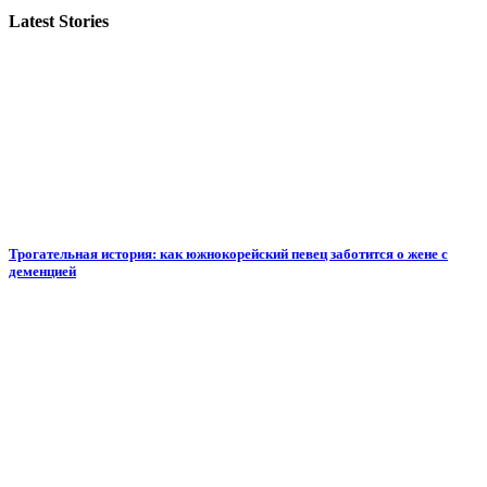
Latest Stories
Трогательная история: как южнокорейский певец заботится о жене с
деменцией