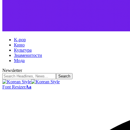
K-pop
Кино
Культура
Знаменитости
Мода
Newsletter
Font Resizer
Aa