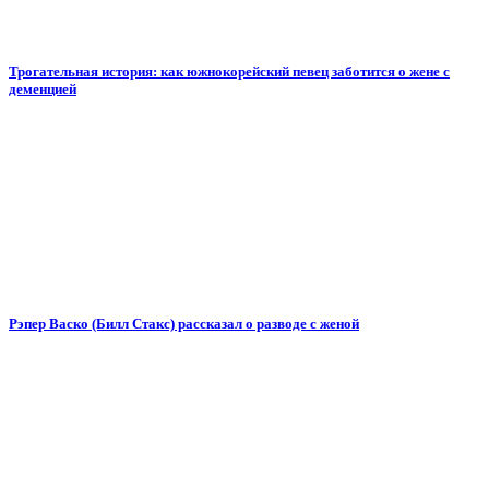
Трогательная история: как южнокорейский певец заботится о жене с
деменцией
Рэпер Васко (Билл Стакс) рассказал о разводе с женой