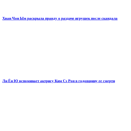
Хван Чон Ым раскрыла правду о раздаче игрушек после скандала
Ли Ён Ю вспоминает актрису Ким Сэ Рон в годовщину ее смерти