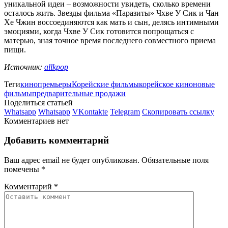
уникальной идеи – возможности увидеть, сколько времени
осталось жить. Звезды фильма «Паразиты» Чхве У Сик и Чан
Хе Чжин воссоединяются как мать и сын, делясь интимными
эмоциями, когда Чхве У Сик готовится попрощаться с
матерью, зная точное время последнего совместного приема
пищи.
Источник:
allkpop
Теги
кинопремьеры
Корейские фильмы
корейское кино
новые
фильмы
предварительные продажи
Поделиться статьей
Whatsapp
Whatsapp
VKontakte
Telegram
Скопировать ссылку
Комментариев нет
Добавить комментарий
Ваш адрес email не будет опубликован.
Обязательные поля
помечены
*
Комментарий
*