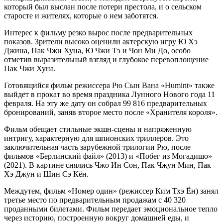
который был выслан после потери престола, и о сельском
старосте и жителях, которые о нем заботятся.
Интерес к фильму резко вырос после предварительных
показов. Зрители высоко оценили актерскую игру Ю Хэ
Джина, Пак Чжи Хуна, Ю Чжи Тэ и Чон Ми До, особо
отметив выразительный взгляд и глубокое перевоплощение
Пак Чжи Хуна.
Готовящийся фильм режиссера Рю Сын Вана «Humint» также
выйдет в прокат во время праздника Лунного Нового года 11
февраля. На эту же дату он собрал 99 816 предварительных
бронирований, заняв второе место после «Хранителя короля».
Фильм обещает стильные экшн-сцены и напряженную
интригу, характерную для шпионских триллеров. Это
заключительная часть зарубежной трилогии Рю, после
фильмов «Берлинский файл» (2013) и «Побег из Могадишо»
(2021). В картине снялись Чжо Ин Сон, Пак Чжун Мин, Пак
Хэ Джун и Шин Сэ Кён.
Междутем, фильм «Номер один» (режиссер Ким Тхэ Ён) занял
третье место по предварительным продажам с 40 320
проданными билетами. Фильм передает эмоциональное тепло
через историю, построенную вокруг домашней еды, и