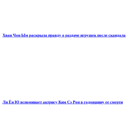
Хван Чон Ым раскрыла правду о раздаче игрушек после скандала
Ли Ён Ю вспоминает актрису Ким Сэ Рон в годовщину ее смерти