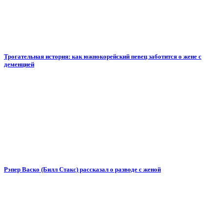
Трогательная история: как южнокорейский певец заботится о жене с
деменцией
Рэпер Васко (Билл Стакс) рассказал о разводе с женой