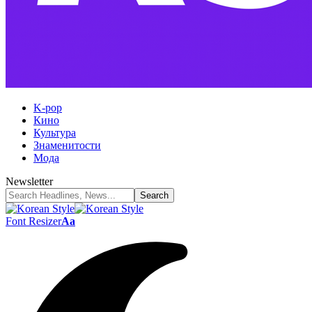
K-pop
Кино
Культура
Знаменитости
Мода
Newsletter
Font Resizer
Aa