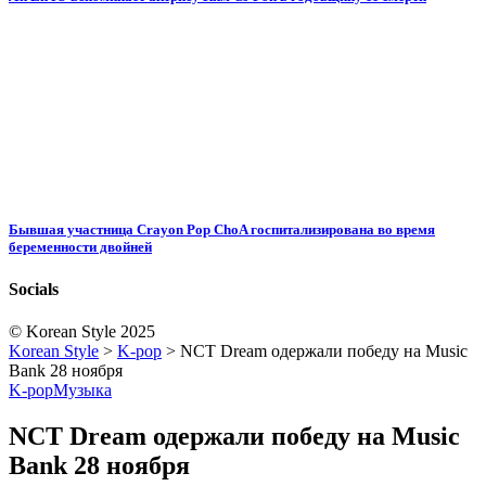
Бывшая участница Crayon Pop ChoA госпитализирована во время
беременности двойней
Socials
© Korean Style 2025
Korean Style
>
K-pop
>
NCT Dream одержали победу на Music
Bank 28 ноября
K-pop
Музыка
NCT Dream одержали победу на Music
Bank 28 ноября