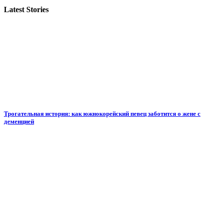
Latest Stories
Трогательная история: как южнокорейский певец заботится о жене с
деменцией