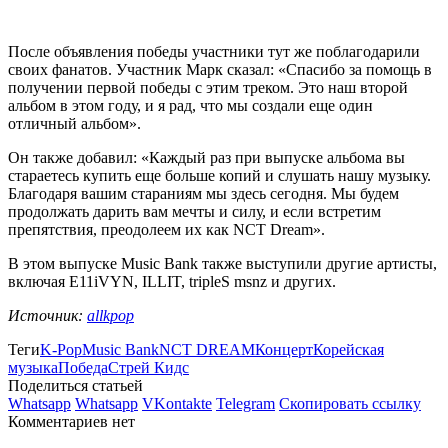
После объявления победы участники тут же поблагодарили
своих фанатов. Участник Марк сказал: «Спасибо за помощь в
получении первой победы с этим треком. Это наш второй
альбом в этом году, и я рад, что мы создали еще один
отличный альбом».
Он также добавил: «Каждый раз при выпуске альбома вы
стараетесь купить еще больше копий и слушать нашу музыку.
Благодаря вашим стараниям мы здесь сегодня. Мы будем
продолжать дарить вам мечты и силу, и если встретим
препятствия, преодолеем их как NCT Dream».
В этом выпуске Music Bank также выступили другие артисты,
включая E11iVYN, ILLIT, tripleS msnz и других.
Источник:
allkpop
Теги
K-Pop
Music Bank
NCT DREAM
Концерт
Корейская
музыка
Победа
Стрей Кидс
Поделиться статьей
Whatsapp
Whatsapp
VKontakte
Telegram
Скопировать ссылку
Комментариев нет