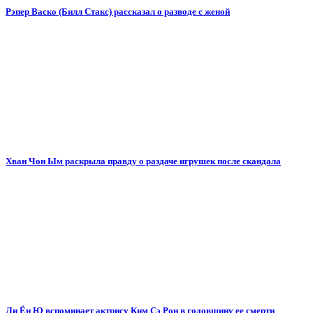
Рэпер Васко (Билл Стакс) рассказал о разводе с женой
Хван Чон Ым раскрыла правду о раздаче игрушек после скандала
Ли Ён Ю вспоминает актрису Ким Сэ Рон в годовщину ее смерти