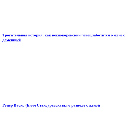
Трогательная история: как южнокорейский певец заботится о жене с
деменцией
Рэпер Васко (Билл Стакс) рассказал о разводе с женой