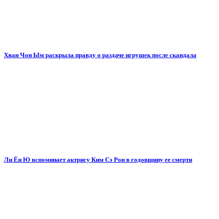
Хван Чон Ым раскрыла правду о раздаче игрушек после скандала
Ли Ён Ю вспоминает актрису Ким Сэ Рон в годовщину ее смерти