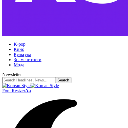
K-pop
Кино
Культура
Знаменитости
Мода
Newsletter
Font Resizer
Aa