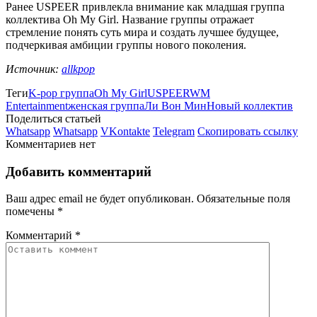
Ранее USPEER привлекла внимание как младшая группа
коллектива Oh My Girl. Название группы отражает
стремление понять суть мира и создать лучшее будущее,
подчеркивая амбиции группы нового поколения.
Источник:
allkpop
Теги
K-pop группа
Oh My Girl
USPEER
WM
Entertainment
женская группа
Ли Вон Мин
Новый коллектив
Поделиться статьей
Whatsapp
Whatsapp
VKontakte
Telegram
Скопировать ссылку
Комментариев нет
Добавить комментарий
Ваш адрес email не будет опубликован.
Обязательные поля
помечены
*
Комментарий
*