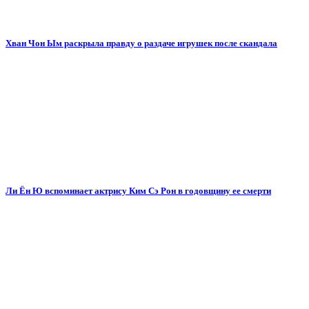
Хван Чон Ым раскрыла правду о раздаче игрушек после скандала
Ли Ён Ю вспоминает актрису Ким Сэ Рон в годовщину ее смерти