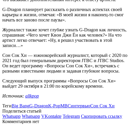
G-Dragon планирует рассказать о различных аспектах своей
карьеры и жизни, отмечая: «В моей жизни я наконец-то смог
начать все заново после паузы».
Журналист также хочет глубже узнать G-Dragon как личность,
спрашивая: «Чего хочет Квон Джи Ён как человек?» На что
артист легко отвечает: «Ну, я решил участвовать в этой
записи…»
Сон Сок Хи — южнокорейский журналист, который с 2020 по
2021 год был генеральным директором JTBC и JTBC Studios.
Он ведет программу «Вопросы Сон Сок Хи», встречаясь с
разными известными людьми и задавая глубокие вопросы.
Следующий выпуск программы «Вопросы Сон Сок Хи»
выйдет 29 октября в 21:00 по корейскому времени.
Источник:
allkpop
Теги
Big Bang
G-Dragon
K-Pop
MBC
интервью
Сон Сок Хи
Поделиться статьей
Whatsapp
Whatsapp
VKontakte
Telegram
Скопировать ссылку
Комментариев нет