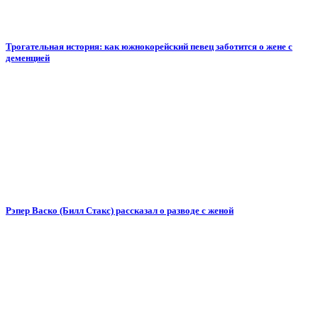
Трогательная история: как южнокорейский певец заботится о жене с
деменцией
Рэпер Васко (Билл Стакс) рассказал о разводе с женой