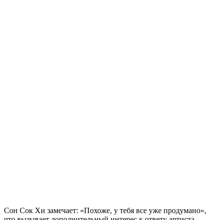
Сон Сок Хи замечает: «Похоже, у тебя все уже продумано»,
что вызывает дополнительный интерес к ответу артиста.