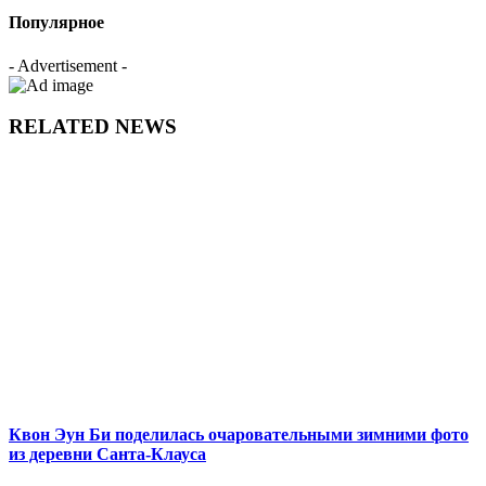
Популярное
- Advertisement -
RELATED NEWS
Квон Эун Би поделилась очаровательными зимними фото
из деревни Санта-Клауса