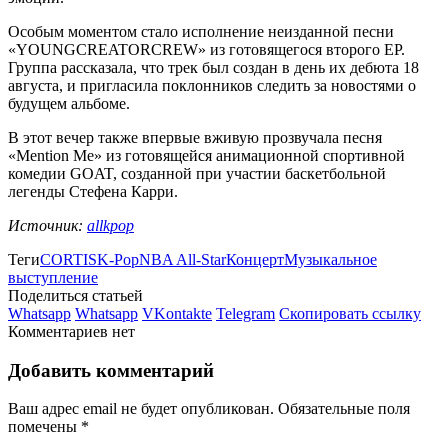
Особым моментом стало исполнение неизданной песни
«YOUNGCREATORCREW» из готовящегося второго EP.
Группа рассказала, что трек был создан в день их дебюта 18
августа, и пригласила поклонников следить за новостями о
будущем альбоме.
В этот вечер также впервые вживую прозвучала песня
«Mention Me» из готовящейся анимационной спортивной
комедии GOAT, созданной при участии баскетбольной
легенды Стефена Карри.
Источник:
allkpop
Теги
CORTIS
K-Pop
NBA All-Star
Концерт
Музыкальное
выступление
Поделиться статьей
Whatsapp
Whatsapp
VKontakte
Telegram
Скопировать ссылку
Комментариев нет
Добавить комментарий
Ваш адрес email не будет опубликован.
Обязательные поля
помечены
*