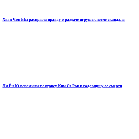
Хван Чон Ым раскрыла правду о раздаче игрушек после скандала
Ли Ён Ю вспоминает актрису Ким Сэ Рон в годовщину ее смерти