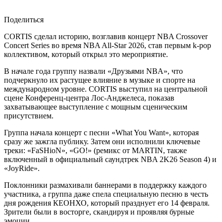
Поделиться
CORTIS сделал историю, возглавив концерт NBA Crossover
Concert Series во время NBA All-Star 2026, став первым k-pop
коллективом, который открыл это мероприятие.
В начале года группу назвали «Друзьями NBA», что
подчеркнуло их растущее влияние в музыке и спорте на
международном уровне. CORTIS выступил на центральной
сцене Конференц-центра Лос-Анджелеса, показав
захватывающее выступление с мощным сценическим
присутствием.
Группа начала концерт с песни «What You Want», которая
сразу же зажгла публику. Затем они исполнили ключевые
треки: «FaSHioN», «GO!» (ремикс от MARTIN, также
включенный в официальный саундтрек NBA 2K26 Season 4) и
«JoyRide».
Поклонники размахивали баннерами в поддержку каждого
участника, а группа даже спела специальную песню в честь
дня рождения КЕОНХО, который празднует его 14 февраля.
Зрители были в восторге, скандируя и проявляя бурные
эмоции.