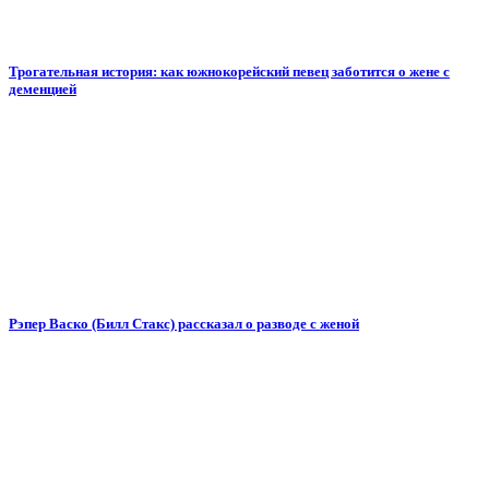
Трогательная история: как южнокорейский певец заботится о жене с
деменцией
Рэпер Васко (Билл Стакс) рассказал о разводе с женой