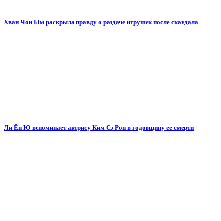
Хван Чон Ым раскрыла правду о раздаче игрушек после скандала
Ли Ён Ю вспоминает актрису Ким Сэ Рон в годовщину ее смерти