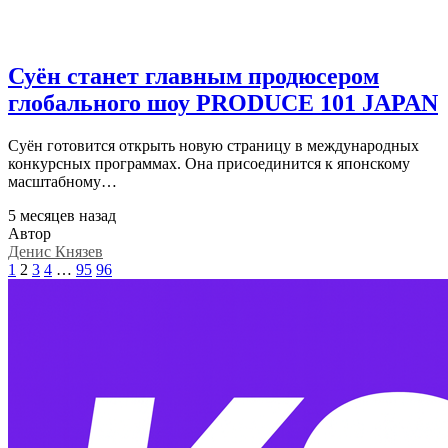
Суён станет главным продюсером
глобального шоу PRODUCE 101 JAPAN
Суён готовится открыть новую страницу в международных
конкурсных программах. Она присоединится к японскому
масштабному…
5 месяцев назад
Автор
Денис Князев
1
2
3
4
…
95
96