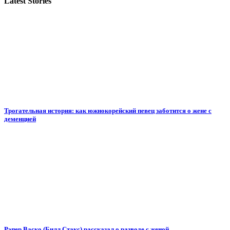
Latest Stories
Трогательная история: как южнокорейский певец заботится о жене с
деменцией
Рэпер Васко (Билл Стакс) рассказал о разводе с женой