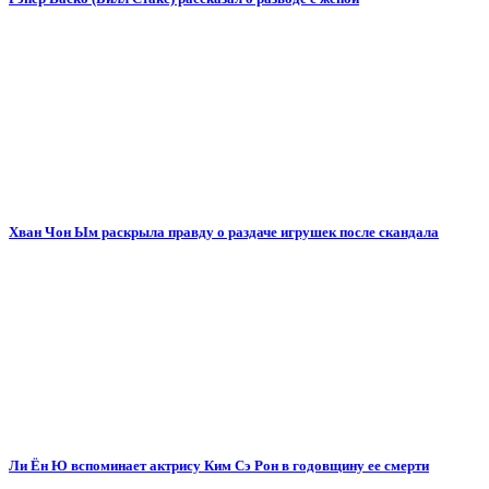
Хван Чон Ым раскрыла правду о раздаче игрушек после скандала
Ли Ён Ю вспоминает актрису Ким Сэ Рон в годовщину ее смерти