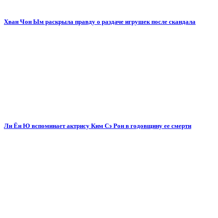
Хван Чон Ым раскрыла правду о раздаче игрушек после скандала
Ли Ён Ю вспоминает актрису Ким Сэ Рон в годовщину ее смерти