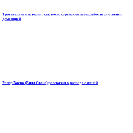
Трогательная история: как южнокорейский певец заботится о жене с
деменцией
Рэпер Васко (Билл Стакс) рассказал о разводе с женой