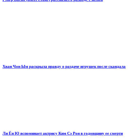
Хван Чон Ым раскрыла правду о раздаче игрушек после скандала
Ли Ён Ю вспоминает актрису Ким Сэ Рон в годовщину ее смерти