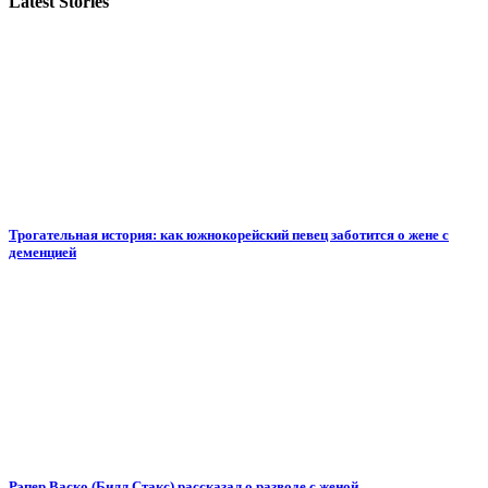
Latest Stories
Трогательная история: как южнокорейский певец заботится о жене с
деменцией
Рэпер Васко (Билл Стакс) рассказал о разводе с женой