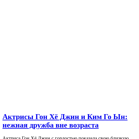
Актрисы Гон Хё Джин и Ким Го Ын:
нежная дружба вне возраста
Актриса Гон Хё Джин с гордостью показала свою близкую