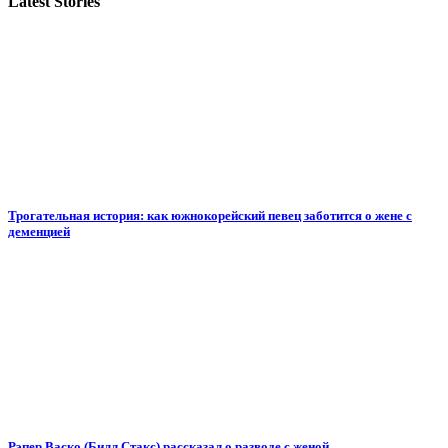
Latest Stories
Трогательная история: как южнокорейский певец заботится о жене с
деменцией
Рэпер Васко (Билл Стакс) рассказал о разводе с женой