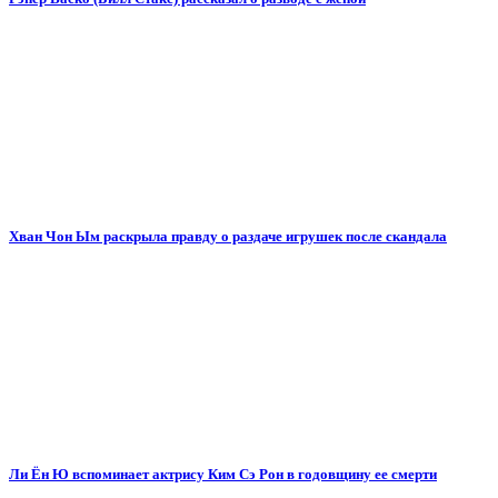
Хван Чон Ым раскрыла правду о раздаче игрушек после скандала
Ли Ён Ю вспоминает актрису Ким Сэ Рон в годовщину ее смерти