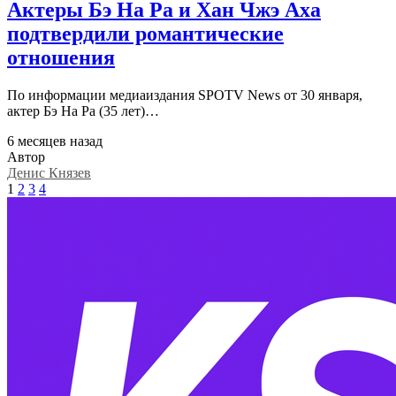
Актеры Бэ На Ра и Хан Чжэ Аха
подтвердили романтические
отношения
По информации медиаиздания SPOTV News от 30 января,
актер Бэ На Ра (35 лет)…
6 месяцев назад
Автор
Денис Князев
1
2
3
4