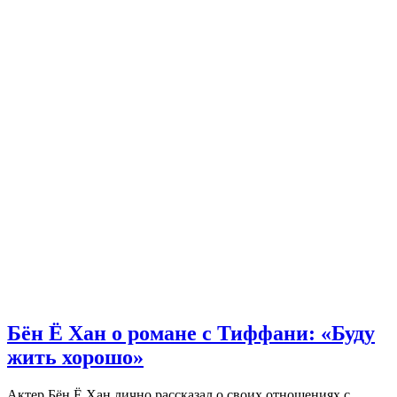
Бён Ё Хан о романе с Тиффани: «Буду
жить хорошо»
Актер Бён Ё Хан лично рассказал о своих отношениях с