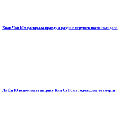
Хван Чон Ым раскрыла правду о раздаче игрушек после скандала
Ли Ён Ю вспоминает актрису Ким Сэ Рон в годовщину ее смерти