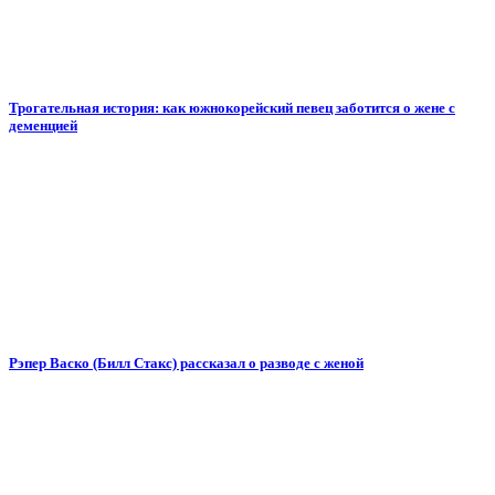
Трогательная история: как южнокорейский певец заботится о жене с
деменцией
Рэпер Васко (Билл Стакс) рассказал о разводе с женой