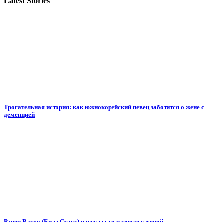
Latest Stories
Трогательная история: как южнокорейский певец заботится о жене с
деменцией
Рэпер Васко (Билл Стакс) рассказал о разводе с женой