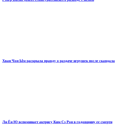
Хван Чон Ым раскрыла правду о раздаче игрушек после скандала
Ли Ён Ю вспоминает актрису Ким Сэ Рон в годовщину ее смерти