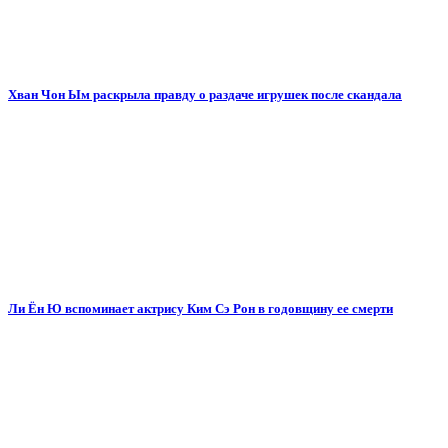
Хван Чон Ым раскрыла правду о раздаче игрушек после скандала
Ли Ён Ю вспоминает актрису Ким Сэ Рон в годовщину ее смерти