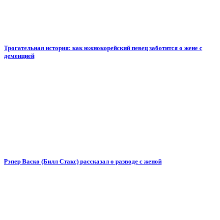
Трогательная история: как южнокорейский певец заботится о жене с
деменцией
Рэпер Васко (Билл Стакс) рассказал о разводе с женой