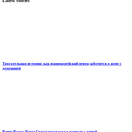
Latest Stories
Трогательная история: как южнокорейский певец заботится о жене с
деменцией
Рэпер Васко (Билл Стакс) рассказал о разводе с женой