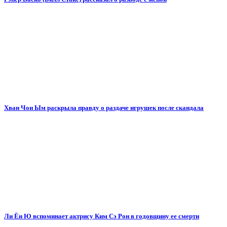
Хван Чон Ым раскрыла правду о раздаче игрушек после скандала
Ли Ён Ю вспоминает актрису Ким Сэ Рон в годовщину ее смерти