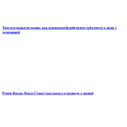
Трогательная история: как южнокорейский певец заботится о жене с
деменцией
Рэпер Васко (Билл Стакс) рассказал о разводе с женой