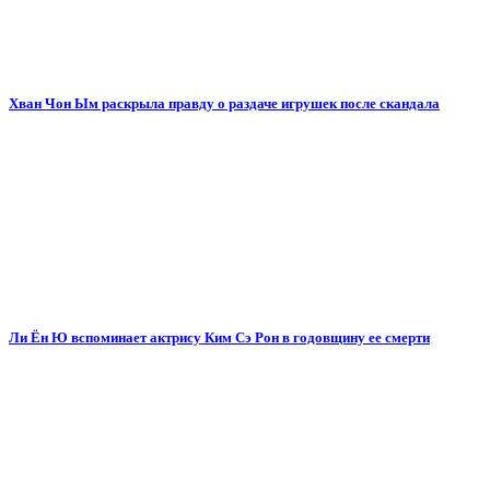
Хван Чон Ым раскрыла правду о раздаче игрушек после скандала
Ли Ён Ю вспоминает актрису Ким Сэ Рон в годовщину ее смерти