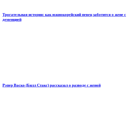
Трогательная история: как южнокорейский певец заботится о жене с
деменцией
Рэпер Васко (Билл Стакс) рассказал о разводе с женой