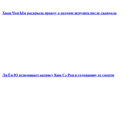
Хван Чон Ым раскрыла правду о раздаче игрушек после скандала
Ли Ён Ю вспоминает актрису Ким Сэ Рон в годовщину ее смерти