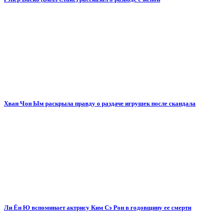
Хван Чон Ым раскрыла правду о раздаче игрушек после скандала
Ли Ён Ю вспоминает актрису Ким Сэ Рон в годовщину ее смерти