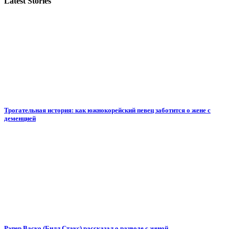
Latest Stories
Трогательная история: как южнокорейский певец заботится о жене с
деменцией
Рэпер Васко (Билл Стакс) рассказал о разводе с женой