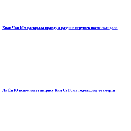
Хван Чон Ым раскрыла правду о раздаче игрушек после скандала
Ли Ён Ю вспоминает актрису Ким Сэ Рон в годовщину ее смерти