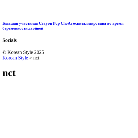
Бывшая участница Crayon Pop ChoA госпитализирована во время
беременности двойней
Socials
© Korean Style 2025
Korean Style
>
nct
nct