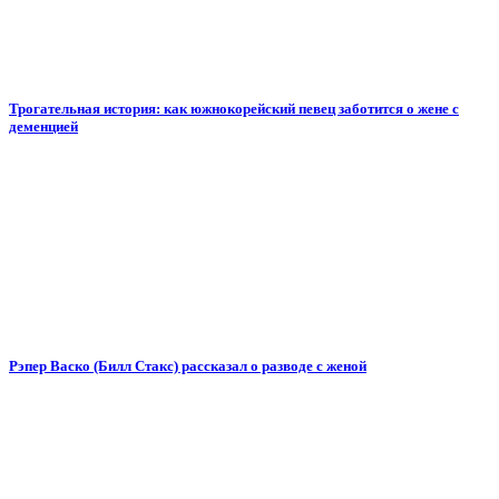
Трогательная история: как южнокорейский певец заботится о жене с
деменцией
Рэпер Васко (Билл Стакс) рассказал о разводе с женой