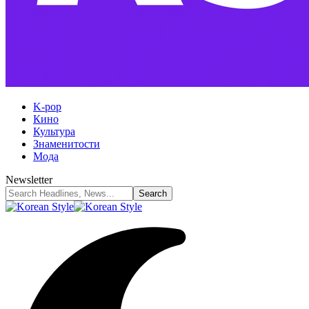
K-pop
Кино
Культура
Знаменитости
Мода
Newsletter