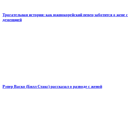
Трогательная история: как южнокорейский певец заботится о жене с
деменцией
Рэпер Васко (Билл Стакс) рассказал о разводе с женой