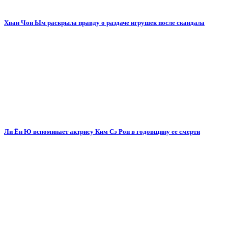
Хван Чон Ым раскрыла правду о раздаче игрушек после скандала
Ли Ён Ю вспоминает актрису Ким Сэ Рон в годовщину ее смерти