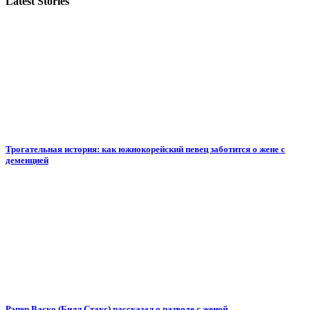
Latest Stories
Трогательная история: как южнокорейский певец заботится о жене с
деменцией
Рэпер Васко (Билл Стакс) рассказал о разводе с женой