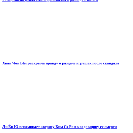
Хван Чон Ым раскрыла правду о раздаче игрушек после скандала
Ли Ён Ю вспоминает актрису Ким Сэ Рон в годовщину ее смерти