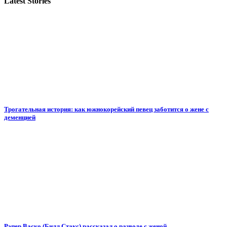
Latest Stories
Трогательная история: как южнокорейский певец заботится о жене с
деменцией
Рэпер Васко (Билл Стакс) рассказал о разводе с женой