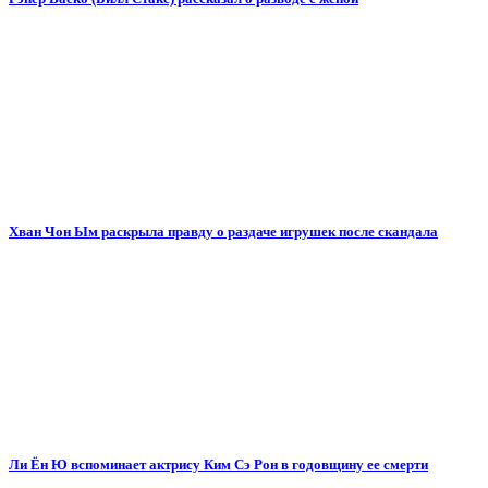
Хван Чон Ым раскрыла правду о раздаче игрушек после скандала
Ли Ён Ю вспоминает актрису Ким Сэ Рон в годовщину ее смерти