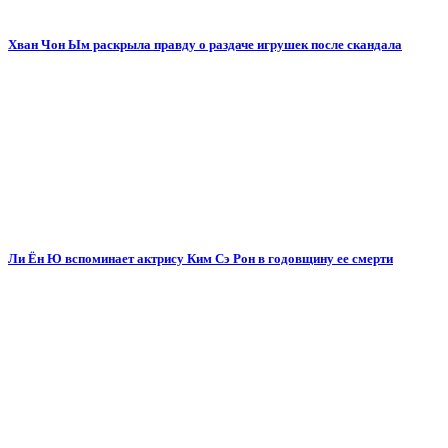
Хван Чон Ым раскрыла правду о раздаче игрушек после скандала
Ли Ён Ю вспоминает актрису Ким Сэ Рон в годовщину ее смерти