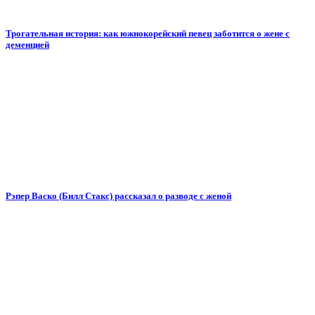
Трогательная история: как южнокорейский певец заботится о жене с
деменцией
Рэпер Васко (Билл Стакс) рассказал о разводе с женой