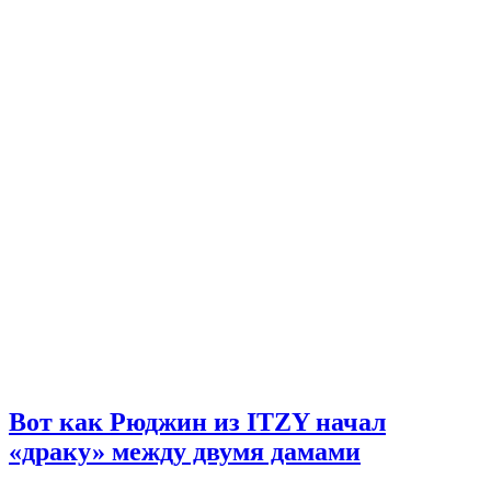
Вот как Рюджин из ITZY начал
«драку» между двумя дамами